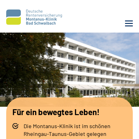
Unsere Klinik
Unsere Angebote
Service
Karriere
Für ein bewegtes Leben!
Sozialdienste & Zuweisende
Die Montanus-Klinik ist im schönen
Suche
Rheingau-Taunus-Gebiet gelegen