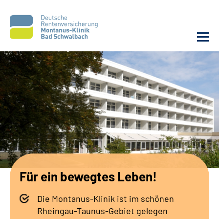
Unsere Klinik
Unsere Angebote
Service
Karriere
Für ein bewegtes Leben!
Sozialdienste & Zuweisende
Die Montanus-Klinik ist im schönen
Suche
Rheingau-Taunus-Gebiet gelegen