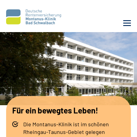
Unsere Klinik
Unsere Angebote
Service
Karriere
Für ein bewegtes Leben!
Sozialdienste & Zuweisende
Die Montanus-Klinik ist im schönen
Suche
Rheingau-Taunus-Gebiet gelegen