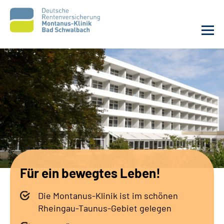
Unsere Klinik
Unsere Angebote
Service
Karriere
Für ein bewegtes Leben!
Sozialdienste & Zuweisende
Die Montanus-Klinik ist im schönen
Suche
Rheingau-Taunus-Gebiet gelegen