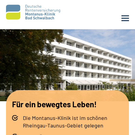
Unsere Klinik
Unsere Angebote
Service
Karriere
Für ein bewegtes Leben!
Sozialdienste & Zuweisende
Die Montanus-Klinik ist im schönen
Suche
Rheingau-Taunus-Gebiet gelegen