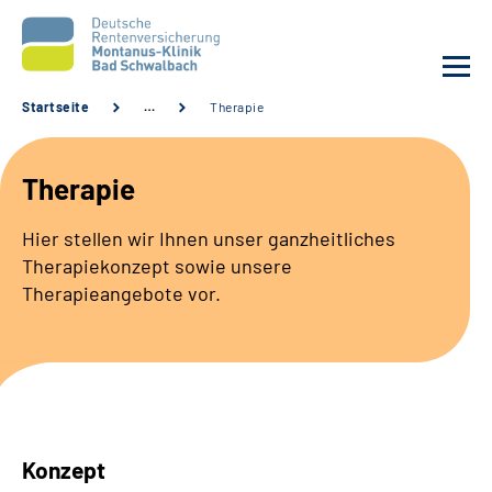
Startseite
…
Therapie
Unsere Klinik
Therapie
Unsere Angebote
Hier stellen wir Ihnen unser ganzheitliches
Therapiekonzept sowie unsere
Service
Therapieangebote vor.
Karriere
Sozialdienste & Zuweisende
Suche
Konzept