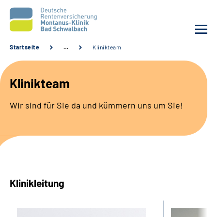
Startseite
…
Klinikteam
Unsere Klinik
Klinikteam
Unsere Angebote
Wir sind für Sie da und kümmern uns um Sie!
Service
Karriere
Sozialdienste & Zuweisende
Klinikleitung
Suche