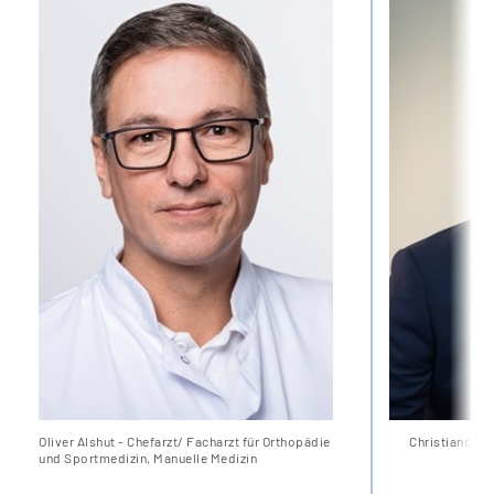
Leichte Sprache
Gebärdensprache
Oliver Alshut - Chefarzt/ Facharzt für Orthopädie
Christiano De
und Sportmedizin, Manuelle Medizin