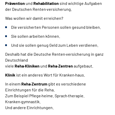
Leichte Sprache
Prävention
und
Rehabilitation
sind wichtige Aufgaben
der Deutschen Renten·versicherung.
Gebärdensprache
Was wollen wir damit erreichen?
Die versicherten Personen sollen gesund bleiben.
Sie sollen arbeiten können.
Und sie sollen genug Geld zum Leben verdienen.
Deshalb hat die Deutsche Renten·versicherung in ganz
Deutschland
viele
Reha·Kliniken
und
Reha·Zentren
aufgebaut.
Klinik
ist ein anderes Wort für Kranken·haus.
In einem
Reha·Zentrum
gibt es verschiedene
Einrichtungen für die Reha.
Zum Beispiel Pflege·heime. Sprach·therapie.
Kranken·gymnastik.
Und andere Einrichtungen.