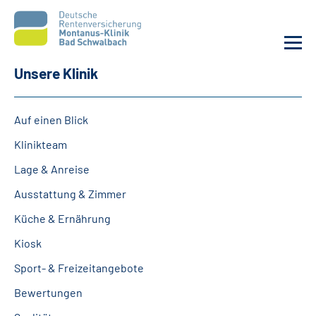
Unsere Klinik
Unsere Klinik
Auf einen Blick
Unsere Angebote
Klinikteam
Lage & Anreise
Service
Ausstattung & Zimmer
Karriere
Küche & Ernährung
Kiosk
Sozialdienste & Zuweisende
Sport- & Freizeitangebote
Suche
Bewertungen