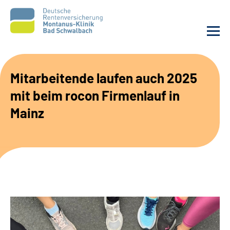
Unsere Klinik
Mitarbeitende laufen auch 2025
mit beim rocon Firmenlauf in
Unsere Angebote
Mainz
Service
Karriere
Sozialdienste & Zuweisende
Suche