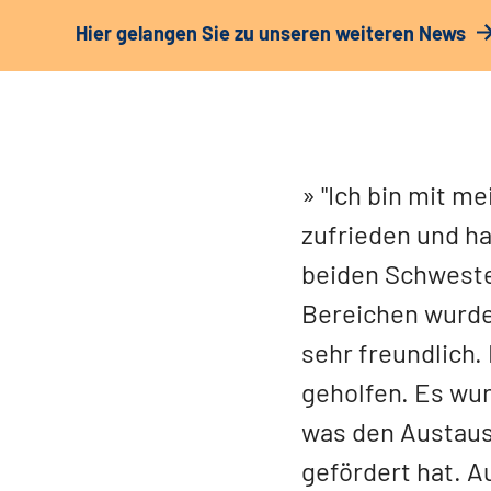
Hier gelangen Sie zu unseren weiteren News
"Ich bin mit m
zufrieden und ha
beiden Schweste
Bereichen wurden
sehr freundlich
geholfen. Es wu
was den Austausc
gefördert hat. A