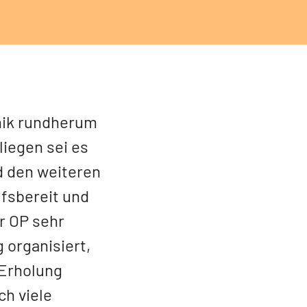
inik rundherum
liegen sei es
d den weiteren
lfsbereit und
r OP sehr
 organisiert,
 Erholung
ch viele